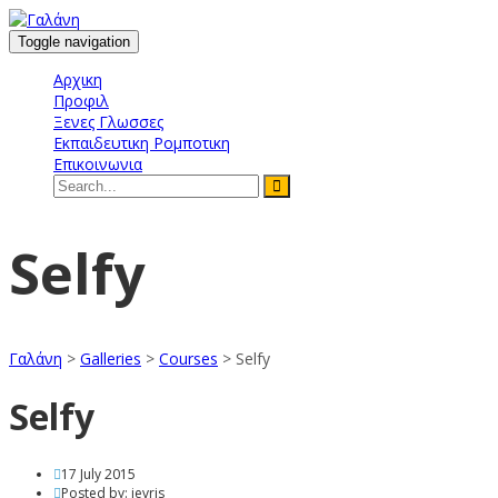
Toggle navigation
Αρχικη
Προφιλ
Ξενες Γλωσσες
Εκπαιδευτικη Ρομποτικη
Επικοινωνια
Selfy
Γαλάνη
>
Galleries
>
Courses
>
Selfy
Selfy
17 July 2015
Posted by:
ievris